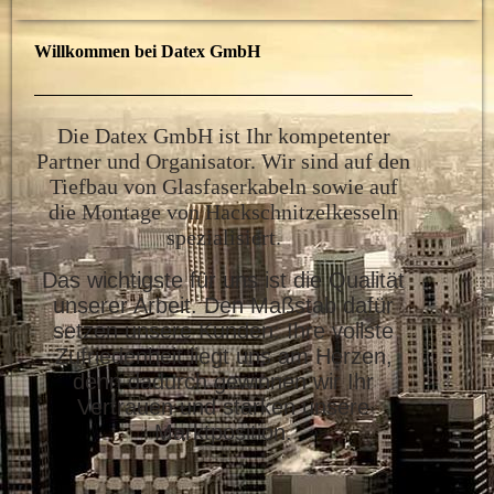
Willkommen bei Datex GmbH
Die Datex GmbH ist Ihr kompetenter
Partner und Organisator. Wir sind auf den
Tiefbau von Glasfaserkabeln sowie auf
die Montage von Hackschnitzelkesseln
spezialisiert.
Das wichtigste für uns ist die Qualität
unserer Arbeit. Den Maßstab dafür
setzen unsere Kunden: Ihre vollste
Zufriedenheit liegt uns am Herzen,
denn dadurch gewinnen wir Ihr
Vertrauen und stärken unsere
Marktposition.